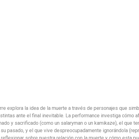
rre explora la idea de la muerte a través de personajes que sim
distintas ante el final inevitable. La performance investiga cómo
inado y sacrificado (como un salaryman o un kamikaze), el que te
su pasado, y el que vive despreocupadamente ignorándola (repr
 reflexionar sobre nuestra relación con la muerte y cómo esta pu