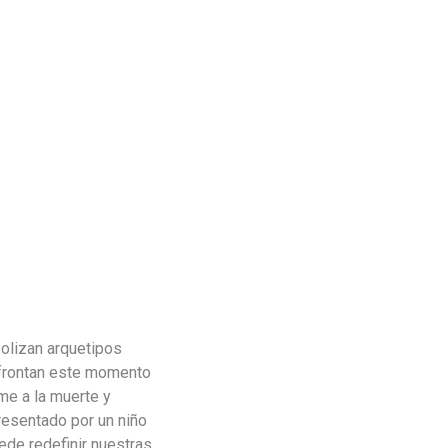
bolizan arquetipos
 afrontan este momento
me a la muerte y
esentado por un niño
ede redefinir nuestras