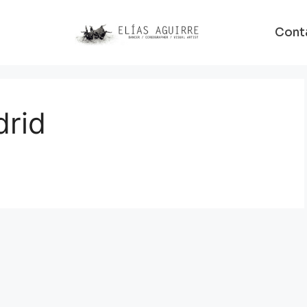
Cont
drid