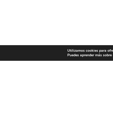
Utilizamos cookies para ofr
Puedes aprender más sobre q
ELÍAS AGUIR
Dancer / Coreoghapher / Visual Artist
© 2025 ELÍAS AGUIRRE