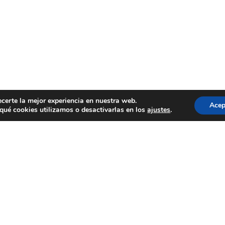
ecerte la mejor experiencia en nuestra web.
Acep
ué cookies utilizamos o desactivarlas en los
ajustes
.
RE
Elías Aguirre
Aviso legal
Equipo
Política de cookie
La compañía
Política de privac
Producciones
Términos y condi