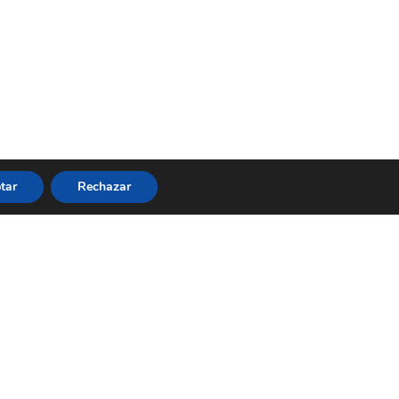
tar
Rechazar
s
idad
ciones